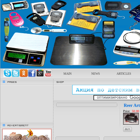
MAIN
NEWS
ARTICLES
pages
Shop
Reer Art
Price:
50.00
advertisment
BUY