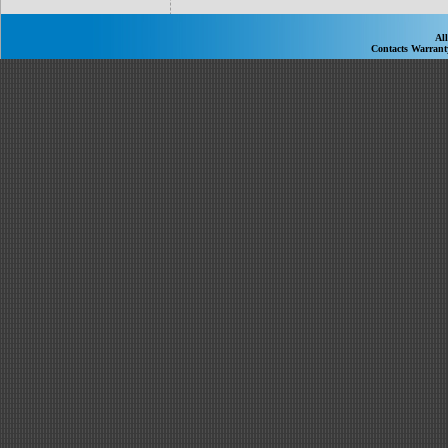
Al
Contacts
Warran