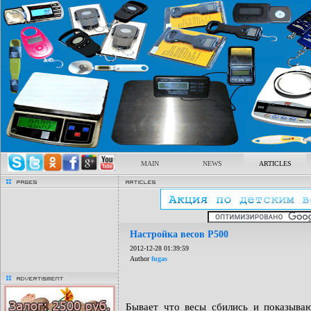
MAIN
NEWS
ARTICLES
pages
Articles
Настройка весов P500
2012-12-28 01:39:59
Author
fugas
advertisment
Бывает что весы сбились и показываю