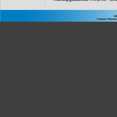
Al
Contacts
Warran