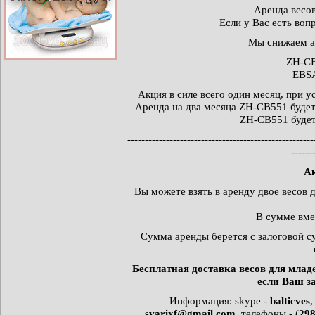
Аренда весов
Если у Вас есть воп
Мы снижаем ар
ZH-C
EBS
Акция в силе всего один месяц, при 
Аренда на два месяца ZH-CB551 будет 
ZH-CB551 будет 
-----------------------------------------------------
------
Ак
Вы можете взять в аренду двое весов 
В сумме вме
Сумма аренды берется с залоговой с
Бесплатная доставка весов для младе
если Ваш з
Информация: skype -
balticves
,
svarixf@gmail.com
, телефоны - (
29